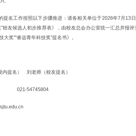
.cn。
提名工作按照以下步骤推进：请各相关单位于2026年7月13
奖”校友候选人初步推荐表》，由校友总会办公室统一汇总并报评
技大奖”“睿远青年科技奖”提名书》。
校内提名） 刘老师（校友提名）
7 021-54745804
tu.edu.cn