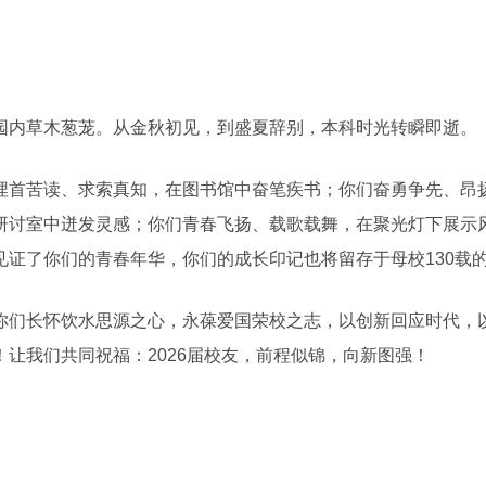
园内草木葱茏。从金秋初见，到盛夏辞别，本科时光转瞬即逝。
埋首苦读、求索真知，在图书馆中奋笔疾书；你们奋勇争先、昂
研讨室中迸发灵感；你们青春飞扬、载歌载舞，在聚光灯下展示
见证了你们的青春年华，你们的成长印记也将留存于母校130载
你们长怀饮水思源之心，永葆爱国荣校之志，以创新回应时代，
让我们共同祝福：2026届校友，前程似锦，向新图强！