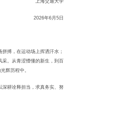
上海交通大学
2026年6月5日
扬拼搏，在运动场上挥洒汗水；
风采。从青涩懵懂的新生，到百
的光辉历程中。
以深耕诠释担当，求真务实、努