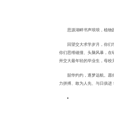
思源湖畔书声琅琅，植物
回望交大求学岁月，你们
你们思维碰撞、头脑风暴，在
卅交大最年轻的毕业生，母校
韶华灼灼，逐梦远航。愿
力拼搏、敢为人先、与日俱进！