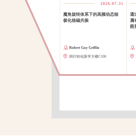
2026-06-04
2026-07-31
AI时代的教与
魔角旋转体系下的高频动态核
通过固态核磁共
极化核磁共振
属有机框架（M
图景
Robert Guy Griffin
黄忆宁
球楼504室
闵行转化医学大楼C100
闵行校区转化医学