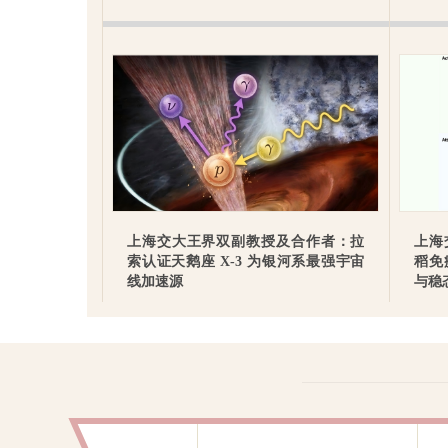
60
18
个
个
国家级一流本科专业
国家“双一流”学科
建设点
3000
12
近
人次
个
2025年度，在500余项
学科入选上海市高峰
上海交大王界双副教授及合作者：拉
上海
国内外学生科创大赛
学科
索认证天鹅座 X-3 为银河系最强宇宙
稻免
中摘金夺银
线加速源
与稳