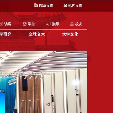
院系设置
机构设置
访客
学生
教师
校友
学研究
全球交大
大学文化