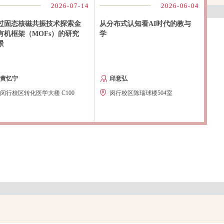
2026-07-14
2026-06-04
振技术探索金
从分布式认知看AI时代的教与
魔角旋转体系下
OFs）的研究
学
极化核磁共振
邱意弘
Robert Guy Griff
大楼 C100
闵行校区陈瑞球楼504室
闵行转化医学大楼