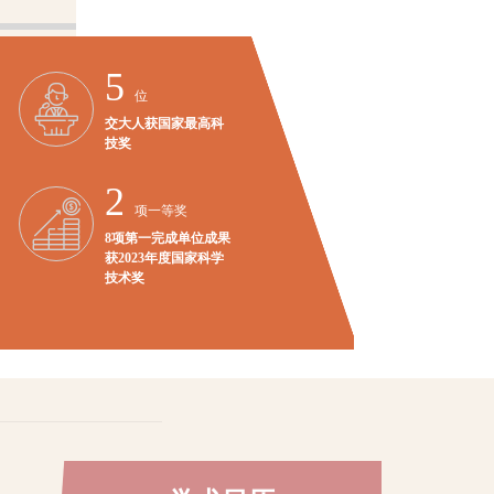
5
6
位
次
交大人获国家最高科
捧得全国大学生课外
技奖
学术科技作品竞赛最
高荣誉“挑战杯”
2
3
项一等奖
夺总冠军
8项第一完成单位成果
ACM世界大学生计算
获2023年度国家科学
机程序设计大赛
技术奖