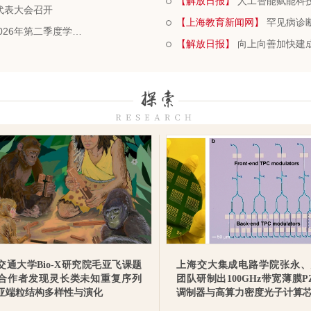
【解放日报】
人工智能赋能科
代表大会召开
【上海教育新闻网】
罕见病诊断、轻
上海交大“薪火”学生工作赋能计划首场科技讲座暨2026年第二季度学生思想政治工作大会举行
【解放日报】
向上向善加快建
交通大学Bio-X研究院毛亚飞课题
上海交大集成电路学院张永、
合作者发现灵长类未知重复序列
团队研制出100GHz带宽薄膜P
亚端粒结构多样性与演化
调制器与高算力密度光子计算