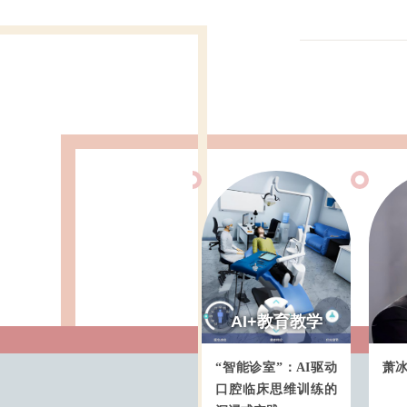
交大金课
AI+教育教学
交大
王茜：大众传媒与文
“智能诊室”：AI驱动
萧冰：广告
化
口腔临床思维训练的