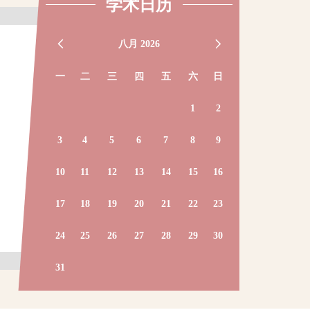
学术日历
2026-07-31
2026-07-14
的高频动态核
通过固态核磁共振技术探索金
从分布式认知看AI
八月 2026
属有机框架（MOFs）的研究
学
图景
一
二
三
四
五
六
日
1
2
in
黄忆宁
邱意弘
C100
闵行校区转化医学大楼 C100
闵行校区陈瑞球楼5
3
4
5
6
7
8
9
10
11
12
13
14
15
16
17
18
19
20
21
22
23
24
25
26
27
28
29
30
31