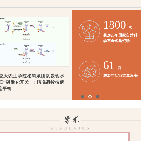
23
1800
个
项
世界Top50学科，38个
获2025年国家自然科
世界Top100学科
学基金各类资助
（QS）
30
61
个
篇
世界Top50学科，41个
2025年CNS文章发表
交大农生学院植科系团队发现水
世界Top100学科（软
疫“磷酸化开关”：精准调控抗病
科）
态平衡