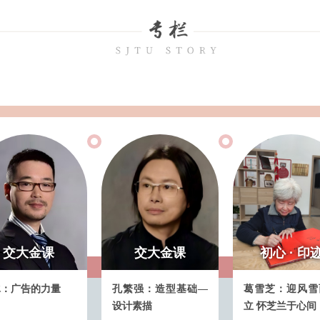
金课
交大金课
初心 · 印迹
的力量
孔繁强：造型基础—
葛雪芝：迎风雪而傲
设计素描
立 怀芝兰于心间