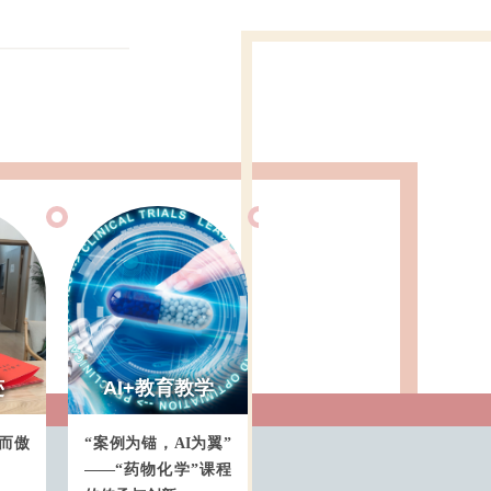
AI+教育教学
交大金课
AI
“案例为锚，AI为翼”
王茜：大众传媒与文
“智能诊
——“药物化学”课程
化
口腔临